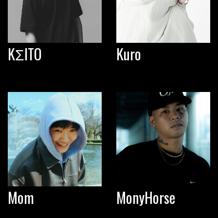
KΣITO
Kuro
Mom
MonyHorse