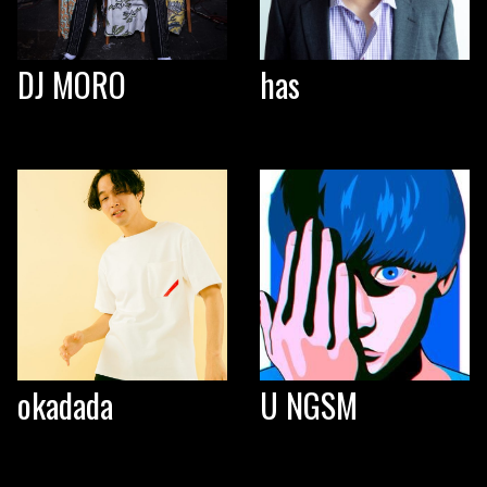
DJ MORO
has
okadada
U NGSM