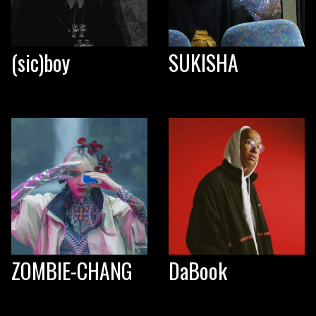
(sic)boy
SUKISHA
ZOMBIE-CHANG
DaBook