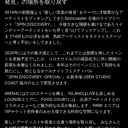
発見」の場所を取り戻す
2014年の初開催より “新しい音楽の発見” をテーマに才能豊かなア
ーティストをブッキングしてきたSpincoaster 主催のライブイベ
ント『SPIN.DISCOVERY』。 今後大きな飛躍を遂げるであろうイ
ンディーアーティストをいち早く見つけてフックアップし、これ
まで14回もの公演を企画、気鋭アーティストをネクストステージ
へと導く手伝いをしてきました。
2020年にはその集大成として、これまでとは規模を画したイベン
トを実施予定でしたが、コロナウイルスの感染拡大に伴い開催の
延期を余儀なくされました。本年はそのリベンジとして気持ちを
新たにし、初となるオールナイトフェスティバル
『SPIN.DISCOVERY -SPECIAL-』を新木場 USEN STUDIO
COAST 協力のもとで実現させます。
ARENAには2つのステージを構え、ISLANDはLIVEも楽しめる
LOUNGEエリアに。FOOD COURTには、出演アーティストとの
コラボメニューなど魅力的な出店が集結します。PARK エリアは
VIPチケット所持者のみが入場できる特別な空間になります。
新しいアーティストや音楽と出逢う場所を取り戻し、みなさんと
あの時の興奮や喜びを分かち合いたい、そんな想いでこのイベン